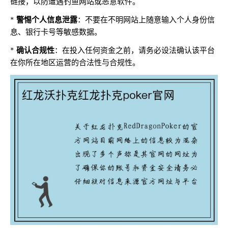
链接，以防遭遇钓鱼网站或恶意软件。
*
警惕个人信息泄露
：不要在不明网站上随意输入个人身份信
息、银行卡号等敏感数据。
*
确认合规性
：在投入任何资金之前，请务必设法确认该平台
在你所在地区运营的合法性与合规性。