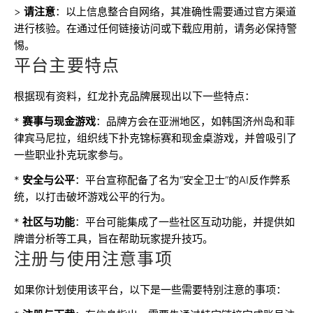
>
请注意
：以上信息整合自网络，其准确性需要通过官方渠道
进行核验。在通过任何链接访问或下载应用前，请务必保持警
惕。
平台主要特点
根据现有资料，红龙扑克品牌展现出以下一些特点：
*
赛事与现金游戏
：品牌方会在亚洲地区，如韩国济州岛和菲
律宾马尼拉，组织线下扑克锦标赛和现金桌游戏，并曾吸引了
一些职业扑克玩家参与。
*
安全与公平
：平台宣称配备了名为“安全卫士”的AI反作弊系
统，以打击破坏游戏公平的行为。
*
社区与功能
：平台可能集成了一些社区互动功能，并提供如
牌谱分析等工具，旨在帮助玩家提升技巧。
注册与使用注意事项
如果你计划使用该平台，以下是一些需要特别注意的事项：